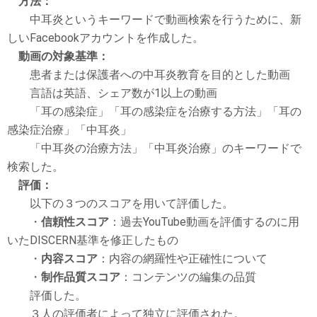
方法：
中耳炎というキーワードで動画検索を行うために、新
しいFacebookアカウントを作成した。
動画の対象基準：
患者または保護者への中耳炎教育を目的とした動画
言語は英語、シェア数が1以上の動画
「耳の感染症」「耳の感染症を治療する方法」「耳の
感染症治療」「中耳炎」
「中耳炎の治療方法」「中耳炎治療」のキーワードで
検索した。
評価：
以下の３つのスコアを用いて評価した。
・
信頼性スコア
：過去YouTube動画を評価するのに用
いたDISCERN基準を修正したもの
・
内容スコア
：内容の網羅性や正確性について
・
制作品質スコア
：コンテンツの編集の品質
評価した。
３人の評価者によって独立に評価された。