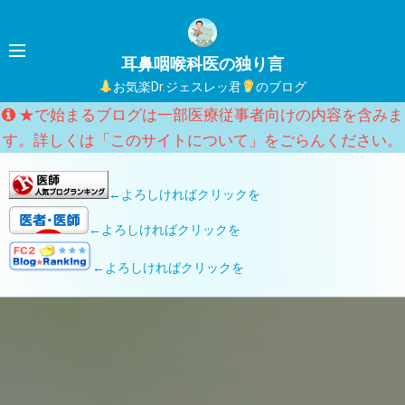
コ
ン
テ
耳鼻咽喉科医の独り言
ン
日本耳鼻咽喉科頭頸部外科学会HPへのリンク
お気楽Dr.ジェスレッ君
のブログ
ツ
★で始まるブログは一部医療従事者向けの内容を含みま
へ
す。詳しくは「このサイトについて」をごらんください。
ス
キ
←よろしければクリックを
ッ
プ
←よろしければクリックを
←よろしければクリックを