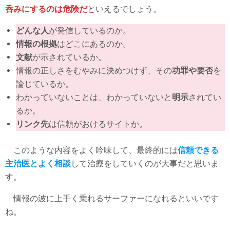
呑みにするのは危険だ
といえるでしょう。
どんな人
が発信しているのか。
情報の根拠
はどこにあるのか。
文献
が示されているか。
情報の正しさをむやみに決めつけず、その
功罪や要否
を
論じているか。
わかっていないことは、わかっていないと
明示
されてい
るか。
リンク先
は信頼がおけるサイトか。
このような内容をよく吟味して、最終的には
信頼できる
主治医とよく相談
して治療をしていくのが大事だと思いま
す。
情報の波に上手く乗れるサーファーになれるといいです
ね。