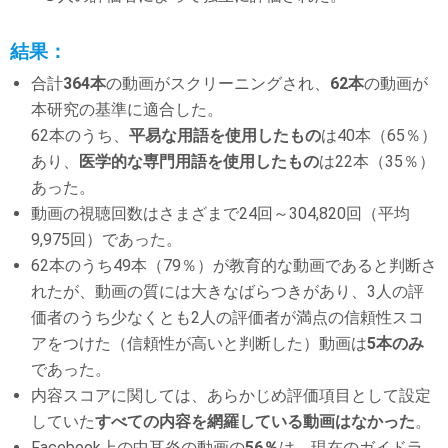
結果：
合計
364本
の動画がスクリーニングされ、
62本
の動画が
本研究の基準に適合した。
62本のうち、
平易な用語を使用したもの
は40本（65％）
あり、
医学的な専門用語を使用したもの
は22本（35％）
あった。
動画の視聴回数はさまざまで24回～304,820回（平均
9,975回）であった。
62本のうち49本（79％）が教育的な動画であると判断さ
れたが、動画の質には大きなばらつきがあり、3人の評
価者のうち少なくとも2人の評価者が満点の信頼性スコ
アをつけた（信頼性が高いと判断した）動画は
5本のみ
であった。
内容スコアに関しては、あらかじめ評価項目として設定
していた
すべての内容を網羅している動画はなかった
。
Facebook上の中耳炎の動画の
56％
は、現在のガイドラ