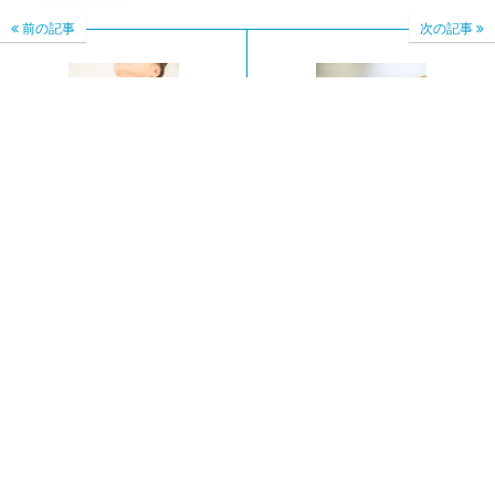
前の記事
次の記事
★年間4000人超！食物窒
★首にしこりを発見！！
息死−その主犯は正月の
はたして良性か？悪性
風物詩！
か？
コメントする
メールアドレスが公開されることはありません。
※
が付い
ている欄は必須項目です
コメント
※