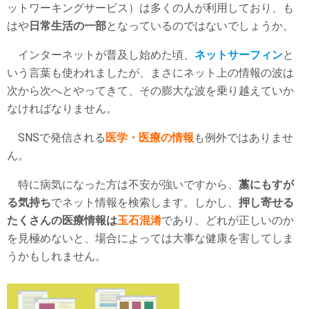
ットワーキングサービス）は多くの人が利用しており、も
b
n
はや
日常生活の一部
となっているのではないでしょうか。
o
a
インターネットが普及し始めた頃、
ネットサーフィン
と
o
いう言葉も使われましたが、まさにネット上の情報の波は
k
次から次へとやってきて、その膨大な波を乗り越えていか
なければなりません。
SNSで発信される
医学・医療の情報
も例外ではありませ
ん。
特に病気になった方は不安が強いですから、
藁にもすが
る気持ち
でネット情報を検索します。しかし、
押し寄せる
たくさんの医療情報は
玉石混淆
であり、どれが正しいのか
を見極めないと、場合によっては大事な健康を害してしま
うかもしれません。