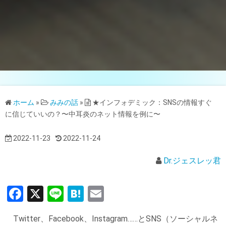
ホーム
»
みみの話
»
★インフォデミック：SNSの情報すぐ
に信じていいの？〜中耳炎のネット情報を例に〜
2022-11-23
2022-11-24
Dr.ジェスレッ君
F
X
Li
H
E
a
n
at
m
Twitter、Facebook、Instagram……とSNS（ソーシャルネ
ce
e
e
ail