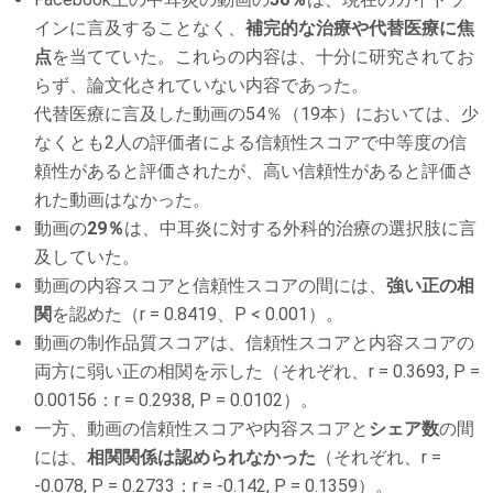
インに言及することなく、
補完的な治療や代替医療に焦
点
を当てていた。これらの内容は、十分に研究されてお
らず、論文化されていない内容であった。
代替医療に言及した動画の54％（19本）においては、少
なくとも2人の評価者による信頼性スコアで中等度の信
頼性があると評価されたが、高い信頼性があると評価さ
れた動画はなかった。
動画の
29％
は、中耳炎に対する外科的治療の選択肢に言
及していた。
動画の内容スコアと信頼性スコアの間には、
強い正の相
関
を認めた（r = 0.8419、P < 0.001）。
動画の制作品質スコアは、信頼性スコアと内容スコアの
両方に弱い正の相関を示した（それぞれ、r = 0.3693, P =
0.00156：r = 0.2938, P = 0.0102）。
一方、動画の信頼性スコアや内容スコアと
シェア数
の間
には、
相関関係は認められなかった
（それぞれ、r =
-0.078, P = 0.2733：r = -0.142, P = 0.1359）。