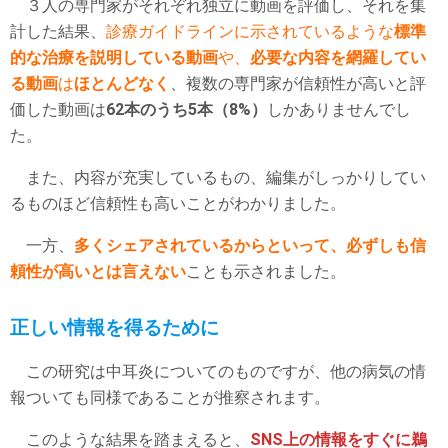
３人の専門家がそれぞれ独立に動画を評価し、それを集
計した結果、
診療ガイドラインに示されているような
標準
的な治療を説明している動画
や、
必要な内容を網羅してい
る動画
は
ほとんどなく
、複数の専門家が信頼性が高いと評
価した動画は
62本のうち5本（8%）
しかありませんでし
た。
また、内容が充実しているもの、編集がしっかりしてい
るものほど信頼性も高いことがわかりました。
一方、
多くシェアされているからといって、必ずしも信
頼性が高いとは言えない
ことも示されました。
正しい情報を得るために
この研究は中耳炎についてのものですが、他の病気の情
報ついても同様であることが推察されます。
このような結果を踏まえると、
SNS上の情報をすぐに鵜