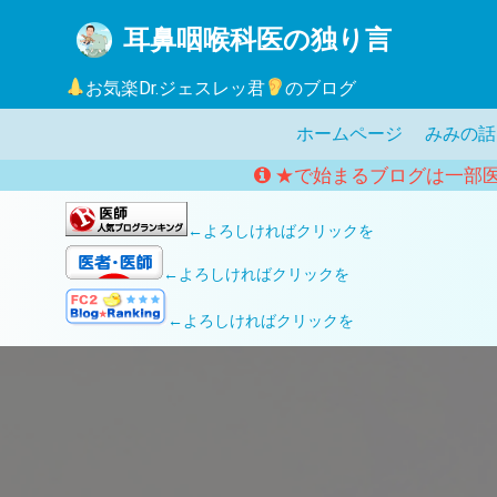
コ
耳鼻咽喉科医の独り言
ン
テ
お気楽Dr.ジェスレッ君
のブログ
ン
ツ
ホームページ
みみの話
へ
★で始まるブログは一部
ス
キ
←よろしければクリックを
ッ
プ
←よろしければクリックを
←よろしければクリックを