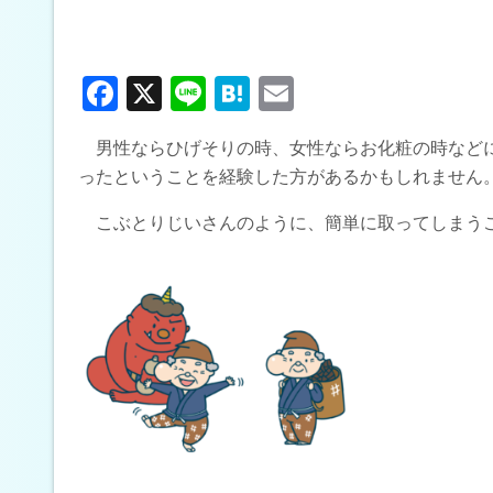
F
X
Li
H
E
a
n
at
m
男性ならひげそりの時、女性ならお化粧の時などに
ce
e
e
ail
ったということを経験した方があるかもしれません
b
n
こぶとりじいさんのように、簡単に取ってしまうこ
o
a
o
k