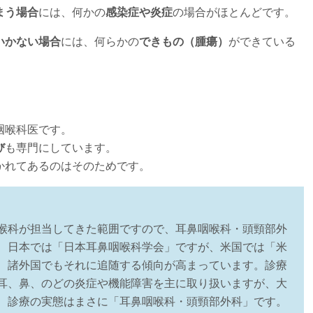
まう場合
には、何かの
感染症や炎症
の場合がほとんどです。
いかない場合
には、何らかの
できもの（腫瘍）
ができている
咽喉科医です。
び
も専門にしています。
かれてあるのはそのためです。
喉科が担当してきた範囲ですので、耳鼻咽喉科・頭頸部外
、日本では「日本耳鼻咽喉科学会」ですが、米国では「米
、諸外国でもそれに追随する傾向が高まっています。診療
耳、鼻、のどの炎症や機能障害を主に取り扱いますが、大
、診療の実態はまさに「耳鼻咽喉科・頭頸部外科」です。