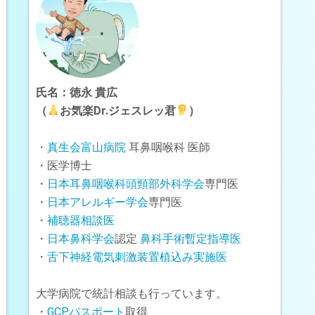
氏名：徳永 貴広
（
お気楽Dr.ジェスレッ君
）
・
真生会富山病院
耳鼻咽喉科 医師
・医学博士
・
日本耳鼻咽喉科頭頸部外科学会
専門医
・
日本アレルギー学会
専門医
・
補聴器相談医
・
日本鼻科学会
認定
鼻科手術暫定指導医
・
舌下神経電気刺激装置植込み実施医
大学病院で統計相談も行っています。
・
GCPパスポート
取得