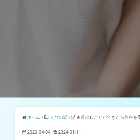
ホーム
»
くびの話
»
★首にしこりができたら何科を
2020-04-04
2024-01-11