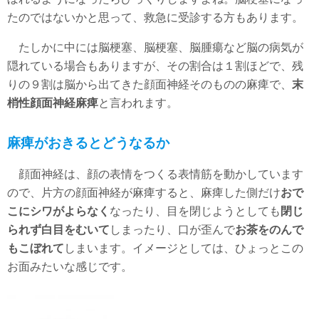
b
n
たのではないかと思って、救急に受診する方もあります。
o
a
たしかに中には脳梗塞、脳梗塞、脳腫瘍など脳の病気が
o
隠れている場合もありますが、その割合は１割ほどで、残
k
りの９割は脳から出てきた顔面神経そのものの麻痺で、
末
梢性顔面神経麻痺
と言われます。
麻痺がおきるとどうなるか
顔面神経は、顔の表情をつくる表情筋を動かしています
ので、片方の顔面神経が麻痺すると、麻痺した側だけ
おで
こにシワがよらなく
なったり、目を閉じようとしても
閉じ
られず白目をむいて
しまったり、口が歪んで
お茶をのんで
もこぼれて
しまいます。イメージとしては、ひょっとこの
お面みたいな感じです。