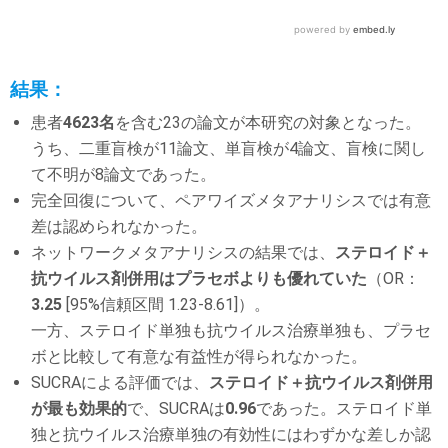
結果：
患者
4623名
を含む23の論文が本研究の対象となった。
うち、二重盲検が11論文、単盲検が4論文、盲検に関し
て不明が8論文であった。
完全回復について、ペアワイズメタアナリシスでは有意
差は認められなかった。
ネットワークメタアナリシスの結果では、
ステロイド＋
抗ウイルス剤併用はプラセボよりも優れていた
（OR：
3.25
[95%信頼区間 1.23-8.61]）。
一方、ステロイド単独も抗ウイルス治療単独も、プラセ
ボと比較して有意な有益性が得られなかった。
SUCRAによる評価では、
ステロイド＋抗ウイルス剤併用
が最も効果的
で、SUCRAは
0.96
であった。ステロイド単
独と抗ウイルス治療単独の有効性にはわずかな差しか認