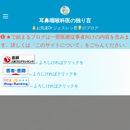
コ
ン
テ
耳鼻咽喉科医の独り言
ン
日本耳鼻咽喉科頭頸部外科学会HPへのリンク
お気楽Dr.ジェスレッ君
のブログ
ツ
★で始まるブログは一部医療従事者向けの内容を含みま
へ
す。詳しくは「このサイトについて」をごらんください。
ス
キ
←よろしければクリックを
ッ
プ
←よろしければクリックを
←よろしければクリックを