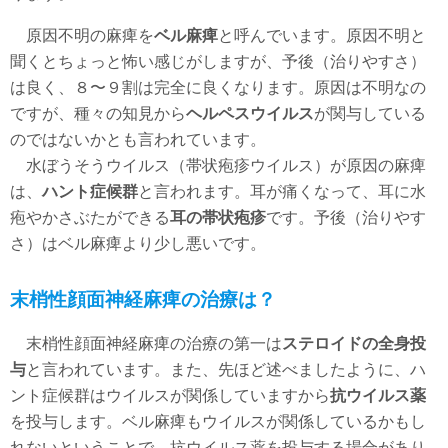
原因不明の麻痺を
ベル麻痺
と呼んでいます。原因不明と
聞くとちょっと怖い感じがしますが、予後（治りやすさ）
は良く、８〜９割は完全に良くなります。原因は不明なの
ですが、種々の知見から
ヘルペスウイルス
が関与している
のではないかとも言われています。
水ぼうそうウイルス（帯状疱疹ウイルス）が原因の麻痺
は、
ハント症候群
と言われます。耳が痛くなって、耳に水
疱やかさぶたができる
耳の帯状疱疹
です。予後（治りやす
さ）はベル麻痺より少し悪いです。
末梢性顔面神経麻痺の治療は？
末梢性顔面神経麻痺の治療の第一は
ステロイドの全身投
与
と言われています。また、先ほど述べましたように、ハ
ント症候群はウイルスが関係していますから
抗ウイルス薬
を投与します。ベル麻痺もウイルスが関係しているかもし
れないということで、抗ウイルス薬を投与する場合があり