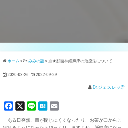
ホーム
»
みみの話
»
★顔面神経麻痺の治療法について
2020-03-26
2022-09-29
Dr.ジェスレッ君
F
X
Li
H
E
a
n
at
m
ある日突然、目が閉じにくくなったり、お茶が口からこ
ce
e
e
ail
ぼれるようになったらびっくりしますよね。脳梗塞になっ