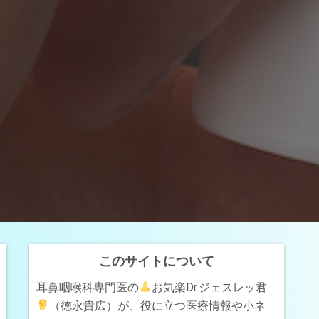
このサイトについて
耳鼻咽喉科専門医の
お気楽Dr.ジェスレッ君
（徳永貴広）が、役に立つ医療情報や小ネ