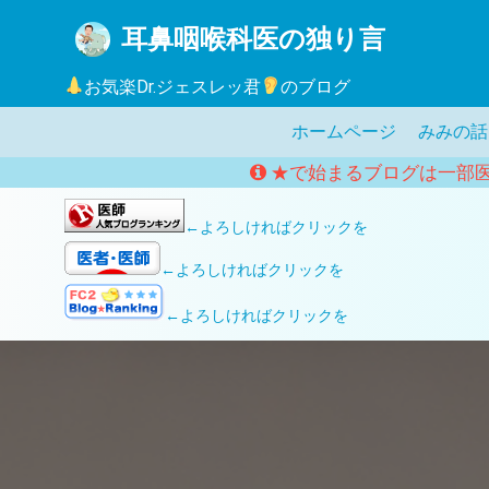
コ
耳鼻咽喉科医の独り言
ン
テ
お気楽Dr.ジェスレッ君
のブログ
ン
ツ
ホームページ
みみの話
へ
★で始まるブログは一部
ス
キ
←よろしければクリックを
ッ
プ
←よろしければクリックを
←よろしければクリックを