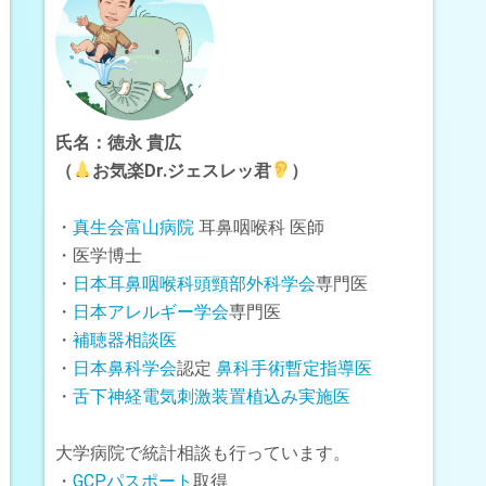
氏名：徳永 貴広
（
お気楽Dr.ジェスレッ君
）
・
真生会富山病院
耳鼻咽喉科 医師
・医学博士
・
日本耳鼻咽喉科頭頸部外科学会
専門医
・
日本アレルギー学会
専門医
・
補聴器相談医
・
日本鼻科学会
認定
鼻科手術暫定指導医
・
舌下神経電気刺激装置植込み実施医
大学病院で統計相談も行っています。
・
GCPパスポート
取得