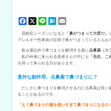
F
X
Li
H
E
a
n
at
m
花粉症シーズンになると
「鼻がつまって大変だ」
ce
e
e
ail
アレルギー性鼻炎の症状で鼻がつまっている人もお
b
n
飲み薬以外で鼻づまりを解消する薬に
点鼻薬（ス
o
a
私の外来に来られる患者さんの中にも
「先生、こ
o
を持って来られる方があります。
k
意外な副作用、点鼻薬で鼻づまりに？
たしかに鼻づまりを解消させるのに点鼻薬は良い薬
ることがあるのです。
「え？鼻づまりの薬を使いすぎて鼻づまりになるの